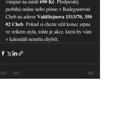
690 Kč
vstupné na místě 
. Předprodej 
probíhá online nebo přímo v Radegastovně 
Valdštejnova 1513/70, 350 
Cheb na adrese 
02 Cheb
. Pokud si chcete užít konec srpna 
ve velkém stylu, tohle je akce, která by vám 
v kalendáři neměla chybět.
Nejnovější příspěvky
Zobrazit vše