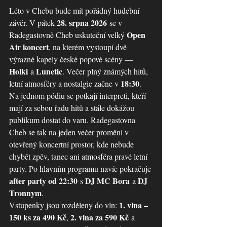
Léto v Chebu bude mít pořádný hudební 
28. srpna 2026
závěr. V pátek 
 se v 
Open 
Radegastovně Cheb uskuteční velký 
Air koncert
, na kterém vystoupí dvě 
výrazné kapely české popové scény — 
Holki
Lunetic
 a 
. Večer plný známých hitů, 
18:30
letní atmosféry a nostalgie začne v 
.
Na jednom pódiu se potkají interpreti, kteří 
mají za sebou řadu hitů a stále dokážou 
publikum dostat do varu. Radegastovna 
Cheb se tak na jeden večer promění v 
otevřený koncertní prostor, kde nebude 
chybět zpěv, tanec ani atmosféra pravé letní 
party. Po hlavním programu navíc pokračuje 
after party od 22:30
DJ MC Bora
DJ 
 s 
 a 
Tronnym
.
1. vlna – 
Vstupenky jsou rozděleny do vln: 
150 ks za 490 Kč
2. vlna za 590 Kč
, 
 a 