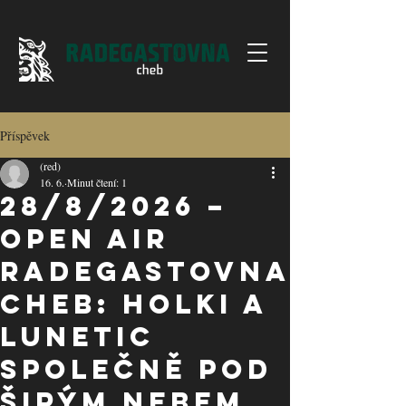
Příspěvek
(red)
16. 6.
Minut čtení: 1
28/8/2026 –
Open Air
Radegastovna
Cheb: Holki a
Lunetic
společně pod
širým nebem